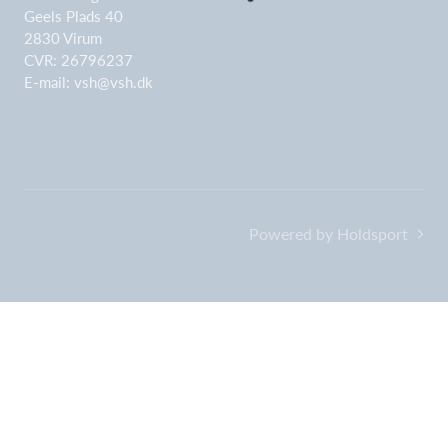
Geels Plads 40
2830 Virum
CVR: 26796237
E-mail:
vsh@vsh.dk
Powered by Holdsport