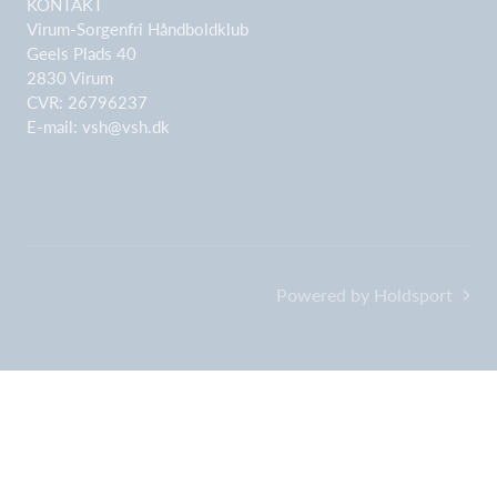
KONTAKT
Virum-Sorgenfri Håndboldklub
Geels Plads 40
2830 Virum
CVR: 26796237
E-mail:
vsh@vsh.dk
Powered by Holdsport