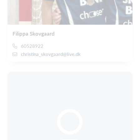
Filippa Skovgaard
60528922
christina_skovgaard@live.dk