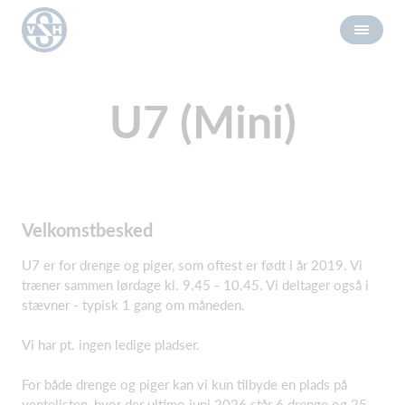
U7 (Mini)
Velkomstbesked
U7 er for drenge og piger, som oftest er født i år 2019. Vi
træner sammen lørdage kl. 9.45 - 10.45. Vi deltager også i
stævner - typisk 1 gang om måneden.
Vi har pt. ingen ledige pladser.
For både drenge og piger kan vi kun tilbyde en plads på
ventelisten, hvor der ultimo juni 2026 står 6 drenge og 25