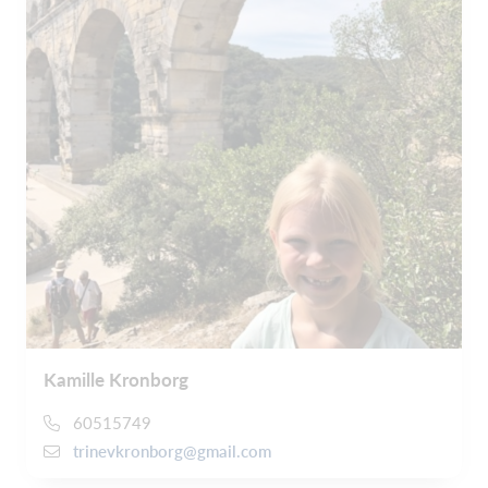
Kamille Kronborg
60515749
trinevkronborg@gmail.com