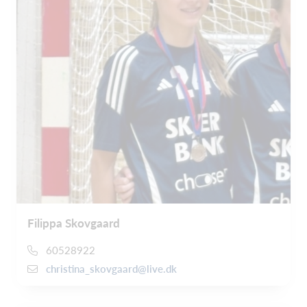
Filippa Skovgaard
60528922
christina_skovgaard@live.dk