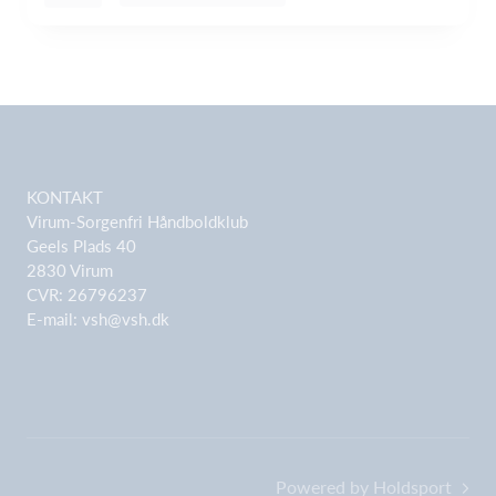
KONTAKT
Virum-Sorgenfri Håndboldklub
Geels Plads 40
2830 Virum
CVR: 26796237
E-mail:
vsh@vsh.dk
Powered by Holdsport