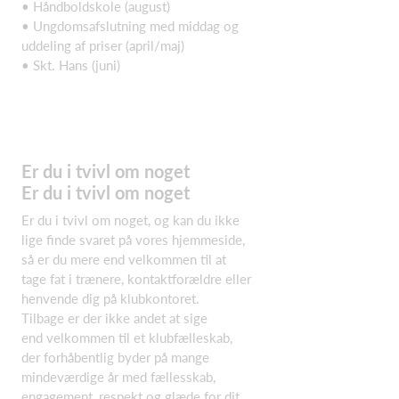
• Håndboldskole (august)
• Ungdomsafslutning med middag og
uddeling af priser (april/maj)
• Skt. Hans (juni)
Er du i tvivl om noget
Er du i tvivl om noget
Er du i tvivl om noget, og kan du ikke
lige finde svaret på vores hjemmeside,
så er du mere end velkommen til at
tage fat i trænere, kontaktforældre eller
henvende dig på klubkontoret.
Tilbage er der ikke andet at sige
end velkommen til et klubfælleskab,
der forhåbentlig byder på mange
mindeværdige år med fællesskab,
engagement, respekt og glæde for dit