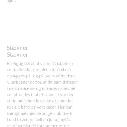
april.
Stævner
Stævner
En vigtig del af at spille håndbold er
det fællesskab, og den klubånd der
opbygges på- og på tværs af holdene.
Vi anbefaler derfor, at dit barn deltager
i de indendørs- og udendørs stævner
der afholdes i løbet af året, hvor der
er rig mulighed for at knytte stærke
sociale bånd og venskaber. Her kan
særligt nævnes de årlige klubture til
Lund i Sverige mellem jul og nytår,
og Albertslund i forsommeren, og