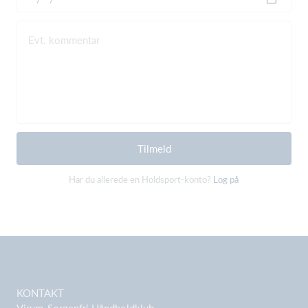
Evt. kommentar
Tilmeld
Har du allerede en Holdsport-konto?
Log på
KONTAKT
Virum-Sorgenfri Håndboldklub