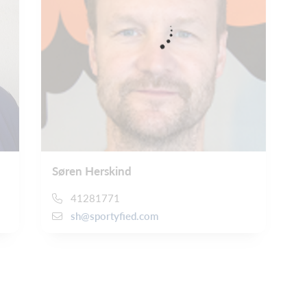
Søren Herskind
41281771
sh@sportyfied.com