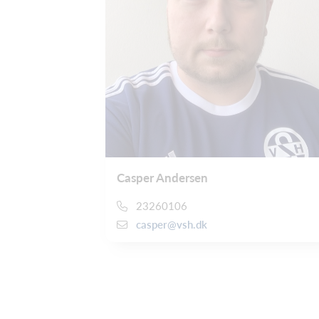
Casper Andersen
23260106
casper@vsh.dk