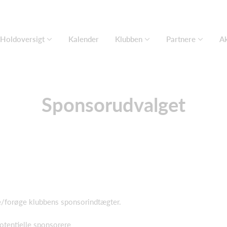
Holdoversigt
Kalender
Klubben
Partnere
Ak
Sponsorudvalget
de/forøge klubbens sponsorindtægter.
tentielle sponsorere