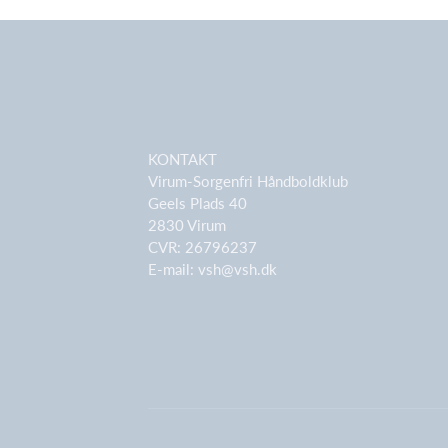
KONTAKT
Virum-Sorgenfri Håndboldklub
Geels Plads 40
2830 Virum
CVR: 26796237
E-mail:
vsh@vsh.dk