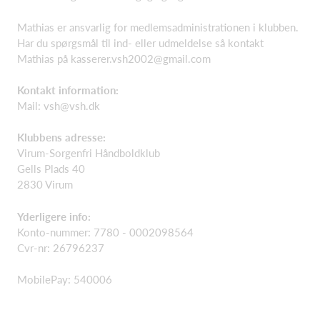
Mathias er ansvarlig for medlemsadministrationen i klubben.
Har du spørgsmål til ind- eller udmeldelse så kontakt
Mathias på
kasserer.vsh2002@gmail.com
Kontakt information:
Mail:
vsh@vsh.dk
Klubbens adresse:
Virum-Sorgenfri Håndboldklub
Gells Plads 40
2830 Virum
Yderligere info:
Konto-nummer: 7780 - 0002098564
Cvr-nr: 26796237
MobilePay: 540006