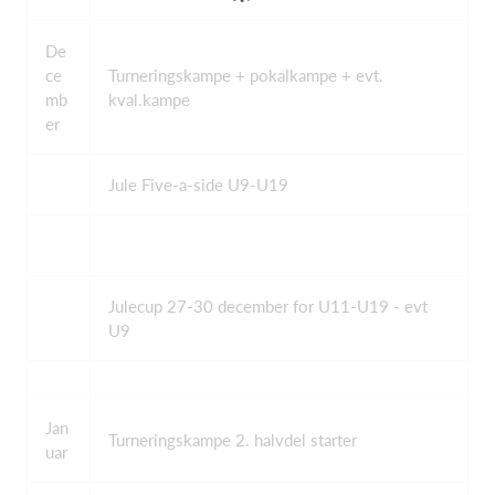
De
ce
Turneringskampe + pokalkampe + evt.
mb
kval.kampe
er
Jule Five-a-side U9-U19
Julecup 27-30 december for U11-U19 - evt
U9
Jan
Turneringskampe 2. halvdel starter
uar