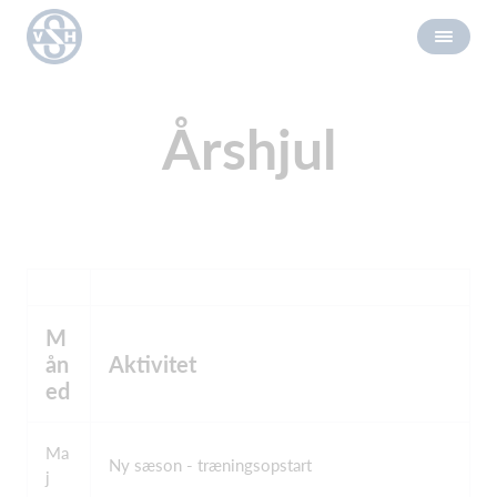
Årshjul
M
ån
Aktivitet
ed
Ma
Ny sæson - træningsopstart
j