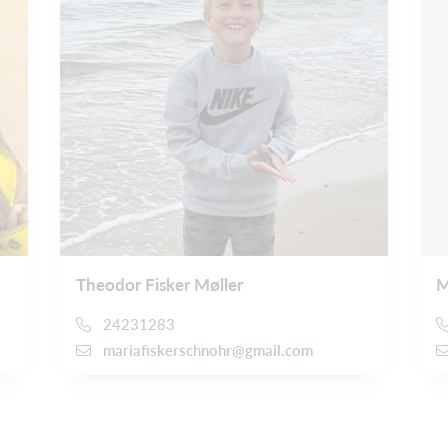
Theodor Fisker Møller
M
24231283
mariafiskerschnohr@gmail.com