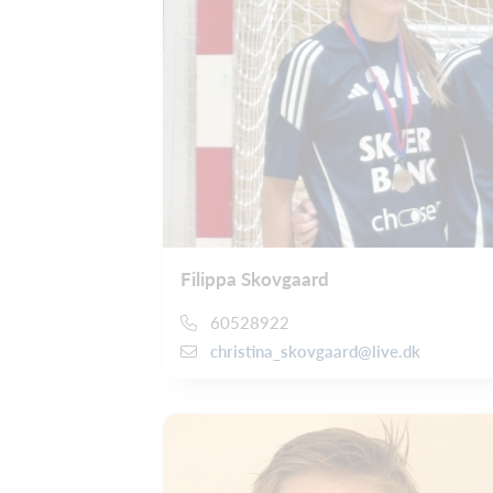
Filippa Skovgaard
60528922
christina_skovgaard@live.dk