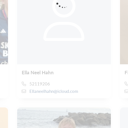
Ella Neel Hahn
F
52119206
Ellaneelhahn@icloud.com