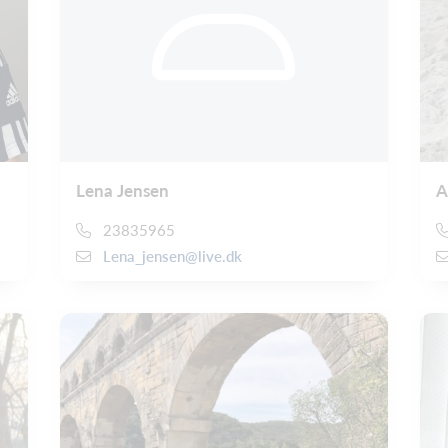
Lena Jensen
A
23835965
Lena_jensen@live.dk