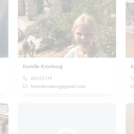
Kamille Kronborg
A
60515749
trinevkronborg@gmail.com