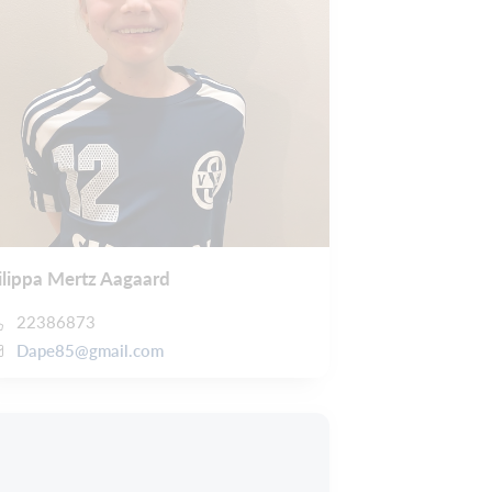
ilippa Mertz Aagaard
22386873
Dape85@gmail.com